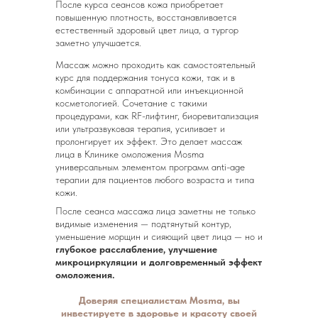
После курса сеансов кожа приобретает
повышенную плотность, восстанавливается
естественный здоровый цвет лица, а тургор
заметно улучшается.
Массаж можно проходить как самостоятельный
курс для поддержания тонуса кожи, так и в
комбинации с аппаратной или инъекционной
косметологией. Сочетание с такими
процедурами, как RF-лифтинг, биоревитализация
или ультразвуковая терапия, усиливает и
пролонгирует их эффект. Это делает массаж
лица в Клинике омоложения Mosma
универсальным элементом программ anti-age
терапии для пациентов любого возраста и типа
кожи.
После сеанса массажа лица заметны не только
видимые изменения — подтянутый контур,
уменьшение морщин и сияющий цвет лица — но и
глубокое расслабление, улучшение
микроциркуляции и долговременный эффект
омоложения.
Доверяя специалистам Mosma, вы
инвестируете в здоровье и красоту своей