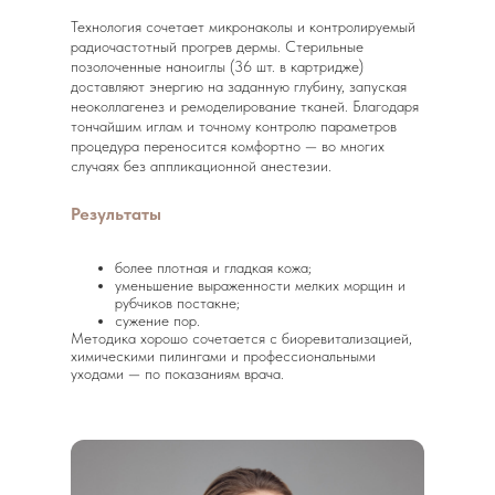
Технология сочетает микронаколы и контролируемый
радиочастотный прогрев дермы. Стерильные
позолоченные наноиглы (36 шт. в картридже)
доставляют энергию на заданную глубину, запуская
неоколлагенез и ремоделирование тканей. Благодаря
тончайшим иглам и точному контролю параметров
процедура переносится комфортно — во многих
случаях без аппликационной анестезии.
Результаты
более плотная и гладкая кожа;
уменьшение выраженности мелких морщин и
рубчиков постакне;
сужение пор.
Методика хорошо сочетается с биоревитализацией,
химическими пилингами и профессиональными
уходами — по показаниям врача.