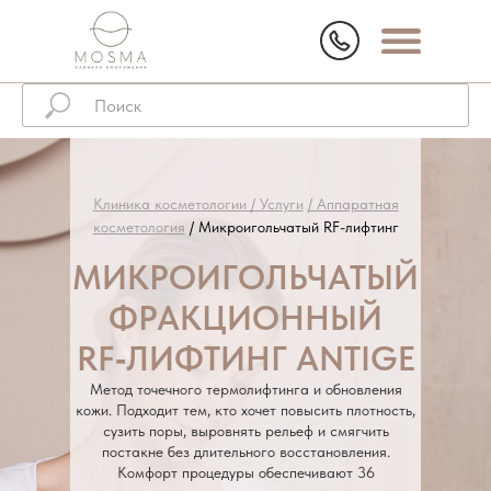
Клиника косметологии /
Услуги
/ Аппаратная
косметология
/ Микроигольчатый RF-лифтинг
МИКРОИГОЛЬЧАТЫЙ
ФРАКЦИОННЫЙ
RF‑ЛИФТИНГ ANTIGE
Метод точечного термолифтинга и обновления
кожи. Подходит тем, кто хочет повысить плотность,
сузить поры, выровнять рельеф и смягчить
постакне без длительного восстановления.
Комфорт процедуры обеспечивают 36