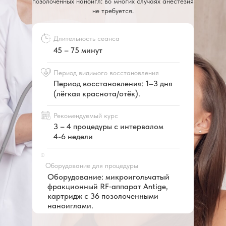
позолоченных наноигл: во многих случаях анестезия
не требуется.
Длительность сеанса
45 – 75 минут
Период видимого восстановления
Период восстановления: 1–3 дня
(лёгкая краснота/отёк).
Рекомендуемый курс
3 – 4 процедуры с интервалом
4-6 недели
Оборудование для процедуры
Оборудование: микроигольчатый
фракционный RF‑аппарат Antige,
картридж с 36 позолоченными
наноиглами.