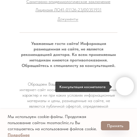
Санитарно-эпидемиологическое заключение
Лицензия ЛО41-01126-23/00351931
Документы
Уважаемые гости сайта! Информация
размещенная на сайте, не является
рекомендацией доктора. Ко всем применяемым
методикам имеются противопоказания.
Обращайтесь к специалисту за консультацией.
Обращаем Ваше внимание на то, что данный
Консультация косметолога
интернет-сайт носит исключительно информационный
характер и ни при каких условиях информационные
материалы и цены, размещенные на сайте, не
являются публичной офертой, определяемой
положениями Статьи 437 Гражданского кодекса РФ.
Мы используем cookie-файлы. Продолжая
пользование сайтом mosmaclinic.ru Вы
Моисеева Мария Александровна
Принять
соглашаетесь на использование файлов cookie.
Tilda
Made on
Подробнее