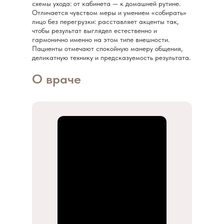
схемы ухода: от кабинета — к домашней рутине.
Отличается чувством меры и умением «собирать»
лицо без перегрузки: расставляет акценты так,
чтобы результат выглядел естественно и
гармонично именно на этом типе внешности.
Пациенты отмечают спокойную манеру общения,
деликатную технику и предсказуемость результата.
О враче