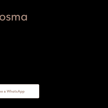
ких услуг
osma
и услуги;
жей;
ия в WhatsАpp