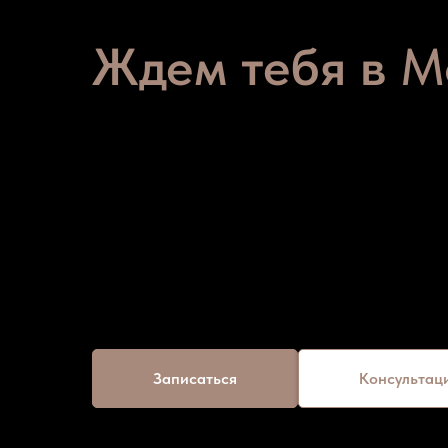
Весь спектр косметологичес
Ждем тебя
в
M
Предоставляем гарантию на наш
Честные цены без скрытых плате
Лицензированная клиника;
Мировые стандарты работы
Записаться
Консультац