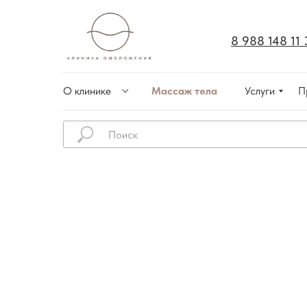
8 988 148 11 
О клинике
Массаж тела
Услуги
П