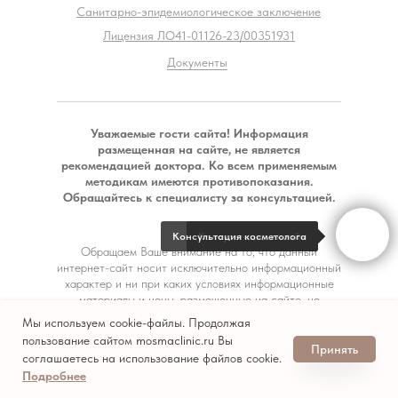
Санитарно-эпидемиологическое заключение
Лицензия ЛО41-01126-23/00351931
Документы
Уважаемые гости сайта! Информация
размещенная на сайте, не является
рекомендацией доктора. Ко всем применяемым
методикам имеются противопоказания.
Обращайтесь к специалисту за консультацией.
Консультация косметолога
Консультация онлайн
Обращаем Ваше внимание на то, что данный
интернет-сайт носит исключительно информационный
характер и ни при каких условиях информационные
материалы и цены, размещенные на сайте, не
являются публичной офертой, определяемой
Мы используем cookie-файлы. Продолжая
положениями Статьи 437 Гражданского кодекса РФ.
пользование сайтом mosmaclinic.ru Вы
Моисеева Мария Александровна
Принять
соглашаетесь на использование файлов cookie.
Подробнее
Tilda
Made on